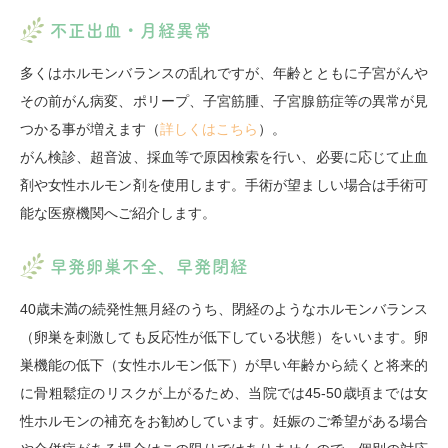
不正出血・月経異常
多くはホルモンバランスの乱れですが、年齢とともに子宮がんや
その前がん病変、ポリープ、子宮筋腫、子宮腺筋症等の異常が見
つかる事が増えます（
詳しくはこちら
）。
がん検診、超音波、採血等で原因検索を行い、必要に応じて止血
剤や女性ホルモン剤を使用します。手術が望ましい場合は手術可
能な医療機関へご紹介します。
早発卵巣不全、早発閉経
40歳未満の続発性無月経のうち、閉経のようなホルモンバランス
（卵巣を刺激しても反応性が低下している状態）をいいます。卵
巣機能の低下（女性ホルモン低下）が早い年齢から続くと将来的
に骨粗鬆症のリスクが上がるため、当院では45-50歳頃までは女
性ホルモンの補充をお勧めしています。妊娠のご希望がある場合