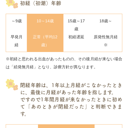
初経（初潮）年齢
～9歳
10～14歳
15歳～17
18歳～
歳
早発月
正常（平均12
初経遅延
原発性無月経
経
歳）
※
※初経と思われる出血があったものの、その後月経が来ない場合
は「続発無月経」となり、診療方針が異なります。
閉経年齢は、1年以上月経がこなかったとき
に、最後に月経があった年齢を指します。
ですので1年間月経が来なかったときに初め
て「あのときが閉経だった」と判断できま
す。