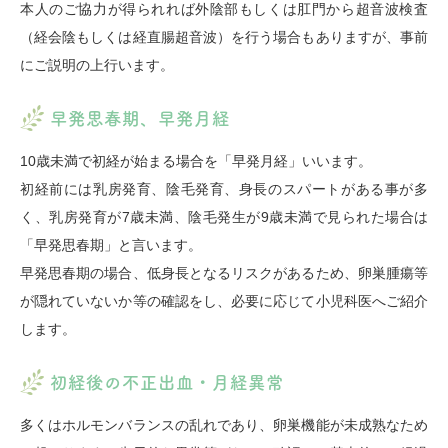
本人のご協力が得られれば外陰部もしくは肛門から超音波検査
（経会陰もしくは経直腸超音波）を行う場合もありますが、事前
にご説明の上行います。
早発思春期、早発月経
10歳未満で初経が始まる場合を「早発月経」いいます。
初経前には乳房発育、陰毛発育、身長のスパートがある事が多
く、乳房発育が7歳未満、陰毛発生が9歳未満で見られた場合は
「早発思春期」と言います。
早発思春期の場合、低身長となるリスクがあるため、卵巣腫瘍等
が隠れていないか等の確認をし、必要に応じて小児科医へご紹介
します。
初経後の不正出血・月経異常
多くはホルモンバランスの乱れであり、卵巣機能が未成熟なため