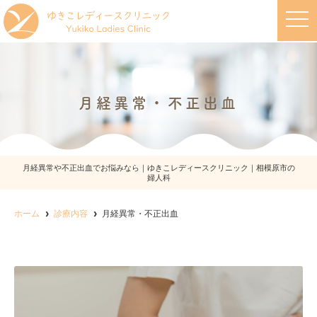
t
o
g
g
l
e
n
a
月経異常・不正出血
v
i
g
a
t
i
o
月経異常や不正出血でお悩みなら｜ゆきこレディースクリニック｜相模原市の
n
婦人科
ホーム
診療内容
月経異常・不正出血