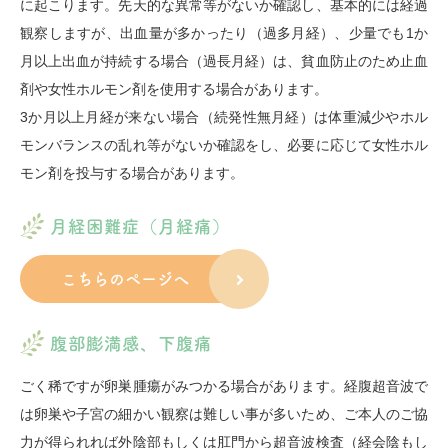
に起こります。先天的な異常等がないか確認し、基本的には経過
観察しますが、出血量が多かったり（過多月経）、少量でも1か
月以上出血が持続する場合（過長月経）は、貧血防止のため止血
剤や女性ホルモン剤を使用する場合があります。
3か月以上月経が来ない場合（続発性無月経）は体重減少やホル
モンバランスの乱れ等がないか確認をし、必要に応じて女性ホル
モン剤を投与する場合があります。
月経困難症（月経痛）
こちらのページへ
腹部膨満感、下腹痛
ごく稀ですが卵巣腫瘍がみつかる場合があります。経腹超音波で
は卵巣や子宮の細かい観察は難しい事が多いため、ご本人のご協
力が得られれば外陰部もしくは肛門から超音波検査（経会陰もし