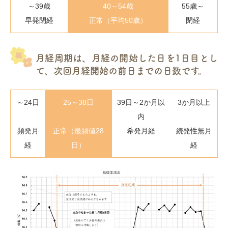
～39歳
40～54歳
55歳～
早発閉経
正常（平均50歳）
閉経
月経周期は、月経の開始した日を1日目とし
て、次回月経開始の前日までの日数です。
～24日
25～38日
39日～2か月以
3か月以上
内
頻発月
正常（最頻値28
希発月経
続発性無月
経
日）
経