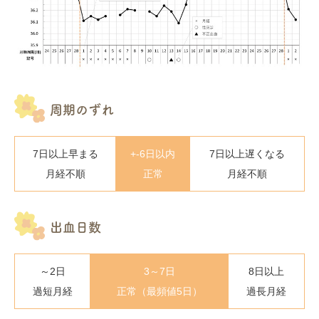
周期のずれ
7日以上早まる
+-6日以内
7日以上遅くなる
月経不順
正常
月経不順
出血日数
～2日
3～7日
8日以上
過短月経
正常（最頻値5日）
過長月経