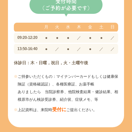
受付時間
（ご予約が必要です）
月
火
水
木
金
土
日
09:20-12:20
●
●
●
／
●
●
／
13:50-16:40
●
／
●
／
●
／
／
休診日：木・日曜，祝日，火・土曜午後
ご持参いただくもの：マイナンバーカードもしくは健康保
険証（資格確認証）、各種医療証、お薬手帳
ありましたら 当院診察券、他院検査結果・健診結果、相
模原市がん検診受診券、紹介状、症状メモ、等
受付に
上記資料は、来院時
ご提出ください。