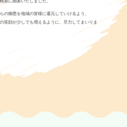
24.10.30
模原に開業いたしました。
熱や咳嗽等の体調不良時の受診について
らの御恩を地域の皆様に還元していけるよう、
の笑顔が少しでも増えるように、尽力してまいりま
熱や咳嗽等の体調不良時は、ご自身への侵襲的検査を行った場合
感染防止のため、受診をお控えいただき、内科等での加療を優先
をえない事情がある場合は対応をご相談させていただきますので
ます。
25.08.08
回なキャンセルにつきまして
素より予約診療にご協力くださり誠にありがとうございます。診
、Webからご予約できなくなる場合があります。その際は大変お
ますようお願いいたします。