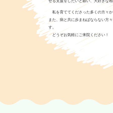
20
せる支援をしたいと願い、大好きな相
発
私を育ててくださった多くの方々か
また、病と共に歩まねばならない方々
発
す。
内
どうぞお気軽にご来院ください！
む
し
20
頻
平
合
け