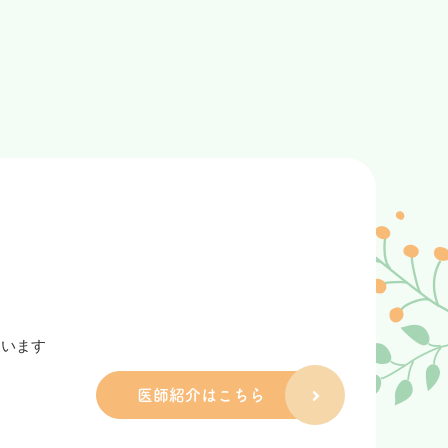
く設定しておりますが、患者様データのお渡し間
があります。診療状況により１時間前後（土曜日
ただいているのに大変申し訳ありません。お時間
院内専用WiFiがありますので、ご来院の際は
ています
医師紹介はこちら