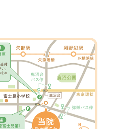
ご入力もお願いいたします
お電話での予約は 【当院あて紹介状をお持ちの
でない方は、大変お手数をおかけしてしまいます
可能です。また、待ち時間短縮のため、予約取得
いたします。ご協力のほどよろしくお願いいたし
予約をお取りいたします
当院あて紹介状をお持ちの患者様はお電話でも予