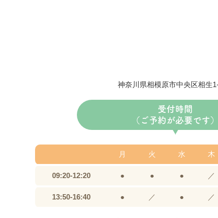
初
初
方
が
時
ま
神奈川県相模原市中央区相生1-3
受付時間
20
（ご予約が必要です
【
初
月
火
水
木
約
09:20-12:20
●
●
●
／
・
13:50-16:40
●
／
●
／
・
・