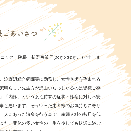
24.02.20
お薬手帳は毎回ご提出ください
薬内容把握のため、お薬手帳をお持ちの方は毎回受付にご提出くだ
長
ごあいさつ
マイナ保険証の方： 医療情報の提供に同意いただける場合は原則
行の仕組みでは確認できない
ため、できるだけおくすり手帳をご提
ニック 院長 荻野弓希子
(
おぎのゆきこ
)
と申しま
アプリで管理されている方： お手数おかけしてしまいますが、問
手数をおかけします。ご協力のほどよろしくお願いいたします。
、渕野辺総合病院等に勤務し、女性医師を望まれる
24.02.20
素晴らしい先生方が沢山いらっしゃるのは皆様ご存
」「内診」という女性特有の症状・診察に対し不安
内ではマスク着用をお願いいたします
事と思います。そういった患者様のお気持ちに寄り
気に努めておりますが、感染症防止のため、お手数かと存じますが
一人にあった診察を行う事で、産婦人科の敷居を低
また、変化の多い女性の一生を少しでも快適に過ご