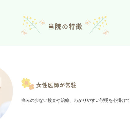
25.07.17
約時間・待ち時間につきまして
約診療へのご協力、誠にありがとうございます。予約時間は細か
当院の特徴
いを避けるためでもあり、ご予約時間通りにお呼びできないこと
それ以上）お待たせしてしまうことがあり、ご多忙の中ご来院い
関しまして何かご事情がある場合には受付にお申し出ください。
23.06.08
内の通信環境につきまして
女性医師が常駐
熱の関係で、院内では携帯電話の電波が届きにくくなっております。
痛みの少ない検査や治療、わかりやすい説明を心掛け
うぞご活用ください。
23.01.16