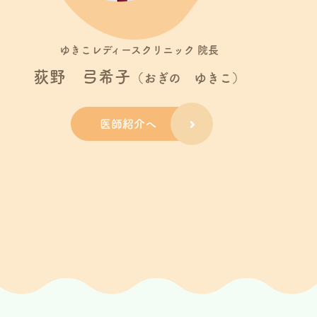
ゆきこレディースクリニック 院長
に体調悪化を助長させる恐れがあること、また院
荻野 弓希子
（おぎの ゆきこ）
してください。当院処方薬が足りなくなる等の止
、診療時間内にお電話のほどよろしくお願いいた
医師紹介へ
療日直近でご予約変更やキャンセルが頻回な場
手数をおかけしますが診療時間内にお電話いただ