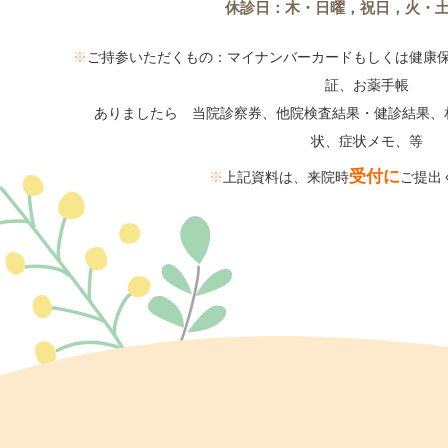
休診日：木・日曜，祝日，火・
・
・
ご持参いただくもの：マイナンバーカードもしくは健康
を
証、お薬手帳
お
ありましたら 当院診察券、他院検査結果・健診結果、
状、症状メモ、等
受付に
上記資料は、来院時
ご提出
20
再
当
●
当
●
で
今