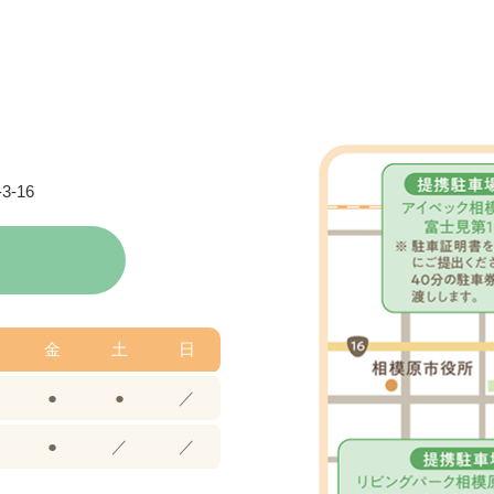
診もご予約はWebから、予約時にWeb問診への
診予約が取りづらい状況が続いており、大変申し訳ありません。
】 に限定させていただいております。当院あて紹介状をお持ち
Web予約をこまめにご確認ください。初診予約は当日1時間前まで
に
【Web問診へのご入力】も
お願いいたします。お手数をおかけ
す。
-16
26.03.23
）
当院あて紹介状をお持ちの患者さま】お電話でも
診予約が取りづらい状況が続いており、大変申し訳ありません。
金
土
日
をお取りいたします。診療時間内にお電話をいただき、
●
●
／
お名前、生年月日
●
／
／
紹介元医療機関名（紹介状を発行してくださった病院の名前）
紹介状をいただいたのがいつ頃か