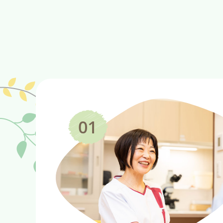
20
予
予
違
は
に
20
院
断
ど
20