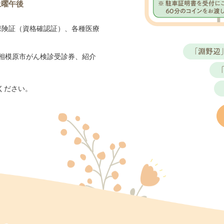
土曜午後
どのような病状で紹介となったのか
残薬はいつまでもつか
保険証（資格確認証）、各種医療
お伝えください。あらかじめWeb問診もご入力しておいていただけ
「淵野辺
手数をおかけいたします。ご協力のほどよろしくお願いいたします
相模原市がん検診受診券、紹介
ください。
25.12.16
診の方へ
院診療へのご協力、いつもありがとうございます。
Web問診へのご入力は、待ち時間短縮のため、また最終月経からの
日の、来院前に】
ご
入力いただけたら大変助かります。
当院通院中の方で病状の急変や、感冒等で来院できず処方薬が不足し
受診調整をいたしますので、診療時間内にお電話をお願いいたしま
後ともご協力のほどよろしくお願いいたします。