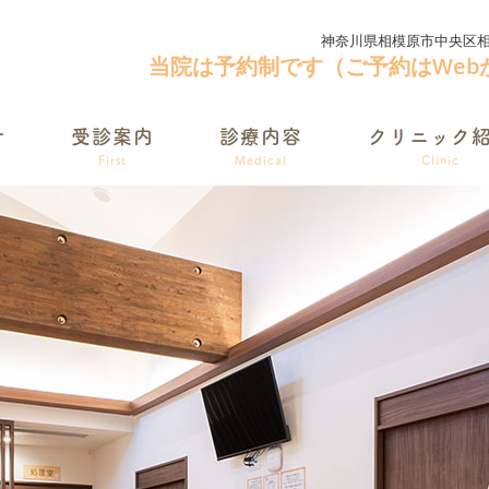
神奈川県相模原市中央区相生1
当院は予約制です（ご予約はWeb
せ
受診案内
診療内容
クリニック
First
Medical
Clinic