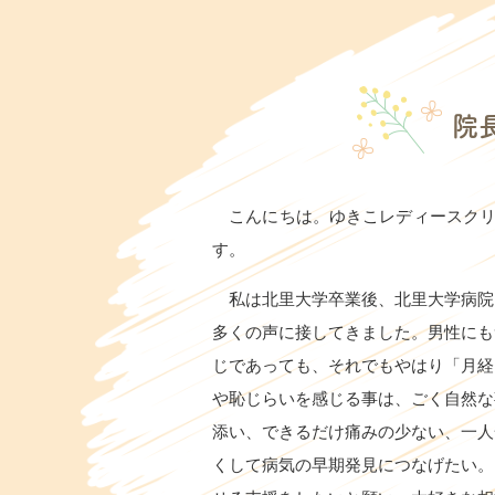
20
★
服
院
・
現
こんにちは。ゆきこレディースクリ
・
す。
お
私は北里大学卒業後、北里大学病院
20
多くの声に接してきました。男性にも
じであっても、それでもやはり「月経
院
や恥じらいを感じる事は、ごく自然な
換
添い、できるだけ痛みの少ない、一人
くして病気の早期発見につなげたい。