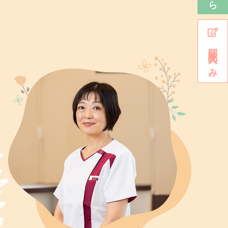
問診記入のみ
さい。
お薬手帳不要なのですが、
直近1か月分の処方は
出ください。
診票に薬剤名の転記をお願いいたします。
ご来院の際はマスク着用をお願いいたします。